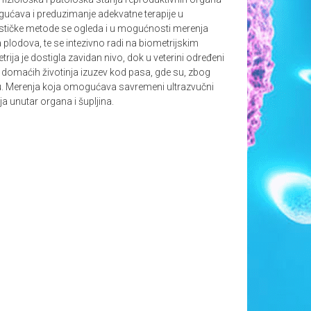
gućava i preduzimanje adekvatne terapije u
stičke metode se ogleda i u mogućnosti merenja
a plodova, te se intezivno radi na biometrijskim
ija je dostigla zavidan nivo, dok u veterini određeni
a domaćih životinja izuzev kod pasa, gde su, zbog
 toku. Merenja koja omogućava savremeni ultrazvučni
a unutar organa i šupljina.