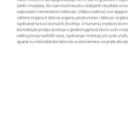
ženki i mužjaka, što nam kod trenutno dobijenih rezultata omo
najkraćem vremenskom intervalu. Velika vrednost ove dijagno
veličine organa ili delova organa, plodova kao i delova i organ
ispitivanjima kod domaćih životinja. U humanoj medicini biometr
biometrijski podaci postoje u ginekologiji kod skoro svih vrst
velikog broja različitih rasa, ispitivanja i merenja još uvek u
aparat su milimetarske tačnosti a istovremeno se prate zbivanj