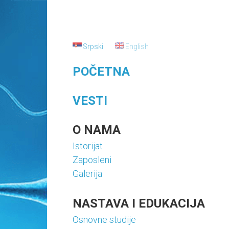
Skip
Katedra
to
za
content
porodiljstvo,
Srpski
English
sterilitet
POČETNA
i
VESTI
veštačku
oplodnju
O NAMA
Istorijat
Sajt
Zaposleni
Katedre
za
Galerija
porodiljstvo,
sterilitet
NASTAVA I EDUKACIJA
i
Osnovne studije
veštačku