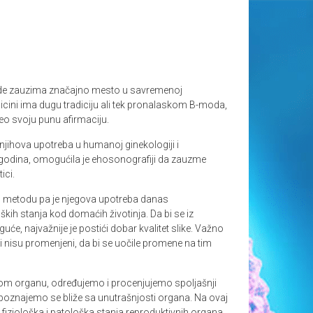
ode zauzima značajno mesto u savremenoj
icini ima dugu tradiciju ali tek pronalaskom B-moda,
veo svoju punu afirmaciju.
njihova upotreba u humanoj ginekologiji i
 godina, omogućila je ehosonografiji da zauzme
ici.
ku metodu pa je njegova upotreba danas
ških stanja kod domaćih životinja. Da bi se iz
će, najvažnije je postići dobar kvalitet slike. Važno
oji nisu promenjeni, da bi se uočile promene na tim
tom organu, određujemo i procenjujemo spoljašnji
poznajemo se bliže sa unutrašnjosti organa. Na ovaj
fiziološka i patološka stanja reproduktivnih organa