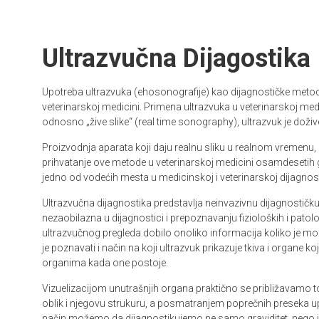
Ultrazvučna Dijagostika
Upotreba ultrazvuka (ehosonografije) kao dijagnostičke met
veterinarskoj medicini. Primena ultrazvuka u veterinarskoj med
odnosno „žive slike“ (real time sonography), ultrazvuk je doži
Proizvodnja aparata koji daju realnu sliku u realnom vremenu, 
prihvatanje ove metode u veterinarskoj medicini osamdesetih
jedno od vodećih mesta u medicinskoj i veterinarskoj dijagnost
Ultrazvučna dijagnostika predstavlja neinvazivnu dijagnostič
nezaobilazna u dijagnostici i prepoznavanju fizioloških i patolo
ultrazvučnog pregleda dobilo onoliko informacija koliko je mogu
je poznavati i način na koji ultrazvuk prikazuje tkiva i organe k
organima kada one postoje.
Vizuelizacijom unutrašnjih organa praktično se približavamo 
oblik i njegovu strukuru, a posmatranjem poprečnih preseka u
način možemo da dijagnostikujemo ne samo graviditet, nego i 